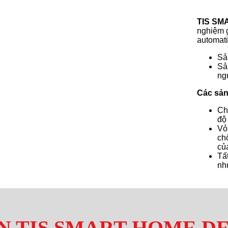
TIS SM
nghiệm g
automati
Sả
Sả
ng
Các sả
Ch
độ
Vỏ
ch
củ
Tấ
nh
N TIS SMART HOME D