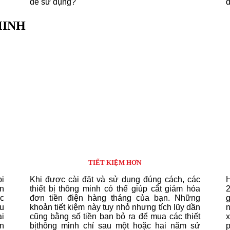
để sử dụng?
đ
MINH
TIẾT KIỆM HƠN
ị
Khi được cài đặt và sử dụng đúng cách, các
H
àn
thiết bị thông minh có thể giúp cắt giảm hóa
ệc
đơn tiền điện hàng tháng của bạn.
Những
ều
khoản tiết kiệm này tuy nhỏ nhưng tích lũy dần
i
cũng bằng số tiền bạn bỏ ra để mua các thiết
x
n
bịthông minh chỉ sau một hoặc hai năm sử
p