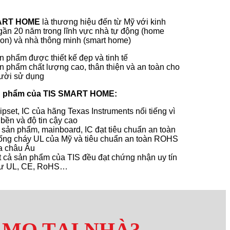
ART HOME
là thương hiệu đến từ Mỹ với kinh
ần 20 năm trong lĩnh vực nhà tự động (home
on) và nhà thông minh (smart home)
n phẩm được thiết kế đẹp và tinh tế
n phẩm chất lượng cao, thân thiện và an toàn cho
ười sử dụng
n phẩm của TIS SMART HOME:
ipset, IC của hãng Texas Instruments nổi tiếng vì
 bền và độ tin cậy cao
 sản phẩm, mainboard, IC đạt tiêu chuẩn an toàn
ống cháy UL của Mỹ và tiêu chuẩn an toàn ROHS
a châu Âu
t cả sản phẩm của TIS đều đạt chứng nhận uy tín
ư UL, CE, RoHS…
EMO TẠI NHÀ?