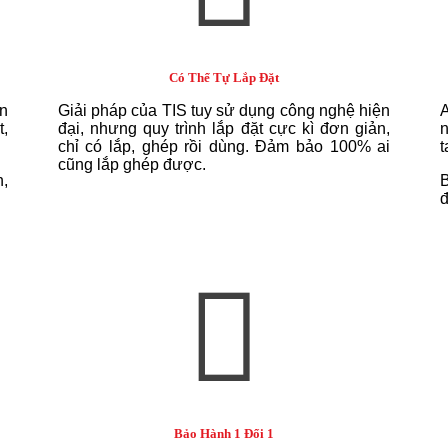
Có Thể Tự Lắp Đặt
n
Giải pháp của TIS tuy sử dụng công nghệ hiện
A
t,
đại, nhưng quy trình lắp đặt cực kì đơn giản,
n
chỉ có lắp, ghép rồi dùng. Đảm bảo 100% ai
t
cũng lắp ghép được.
n,
B
đ
Bảo Hành 1 Đổi 1