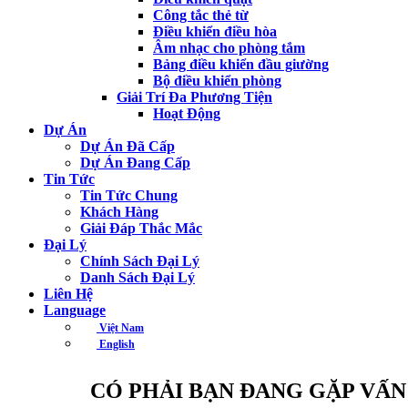
Công tắc thẻ từ
Điều khiển điều hòa
Âm nhạc cho phòng tắm
Bảng điều khiển đầu giường
Bộ điều khiển phòng
Giải Trí Đa Phương Tiện
Hoạt Động
Dự Án
Dự Án Đã Cấp
Dự Án Đang Cấp
Tin Tức
Tin Tức Chung
Khách Hàng
Giải Đáp Thắc Mắc
Đại Lý
Chính Sách Đại Lý
Danh Sách Đại Lý
Liên Hệ
Language
Việt Nam
English
CÓ PHẢI BẠN ĐANG GẶP VẤN