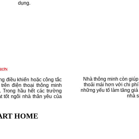
.
dụng.
HƠN
Nhà thông minh còn giúp 
ng điều khiển hoặc công tắc
thoải mái hơn với chi phí
rên điện thoại thông minh
những yếu tố làm tăng giá
i.
Trong hầu hết các trường
nhà s
 tốt ngôi nhà thân yêu của
MART HOME