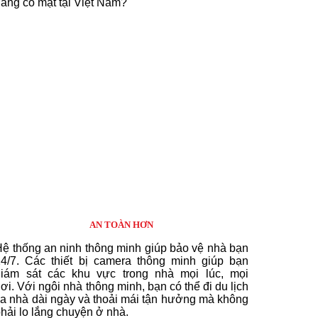
ang có mặt tại Việt Nam?
AN TOÀN HƠN
ệ thống an ninh thông minh giúp bảo vệ nhà bạn
24/7. Các thiết bị camera thông minh giúp bạn
giám sát các khu vực trong nhà mọi lúc, mọi
nơi.
Với ngôi nhà thông minh, bạn có thể đi du lịch
a nhà dài ngày và thoải mái tận hưởng mà không
hải lo lắng chuyện ở nhà.