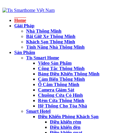
Home
Giải Pháp
Nhà Thông Minh
Bãi Giữ Xe Thông Minh
Khách Sạn Thông Minh
Tính Năng Nhà Thông Minh
Sản Phẩm
Tis Smart Home
Video Sản Phẩm
Công Tắc Thông Minh
Bảng Điều Khiển Thông Minh
Cảm Biến Thông Minh
Ổ Cắm Thông Minh
Camera Giám Sát
Chuông Cửa Có Hình
Rèm Cửa Thông Minh
Hệ Thống Cho Tòa Nhà
Smart Hotel
Điều Khiển Phòng Khách Sạn
Điều khiển rèm
Điều khiển đèn
Điều khiển quạt