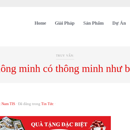
Home
Giải Pháp
Sản Phẩm
Dự Án
TRUY VẤN:
hông minh có thông minh như b
t Nam TIS
·
Đã đăng trong
Tin Tức
·