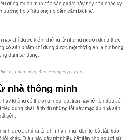
 tiêu dùng muốn mua các sản phẩm này hãy cân nhắc kỹ
nh trường hợp “râu ông nọ cắm cằm bà kia”.
iện nay chỉ được kiểm chứng từ những người dùng thực
ng có sản phẩm chỉ dùng được một thời gian là hư hỏng,
hông dám sử dụng.
hiết bị, phần mềm, đơn vị cung cấp uy tín.
từ nhà thông minh
hay không có thương hiệu, đắt tiền hay rẻ tiền đều có
 tiêu dùng phải lãnh đủ những lỗi này mặc dù nhà sản
ất tiện.
minh được chúng tôi ghi nhận như: đèn tự bật tắt, báo
ố lỗi khác. Điều này gây rất nhiều bất tiện cho người sử